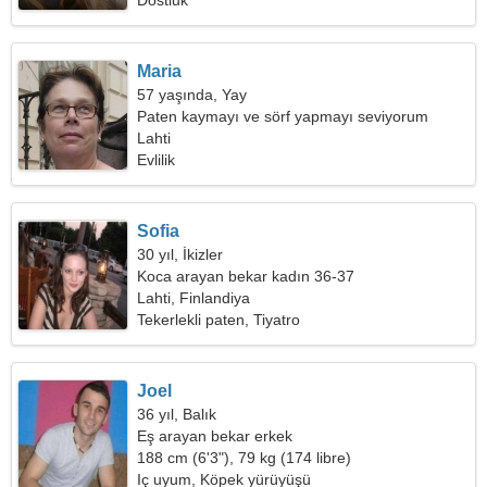
Dostluk
Maria
57 yaşında, Yay
Paten kaymayı ve sörf yapmayı seviyorum
Lahti
Evlilik
Sofia
30 yıl, İkizler
Koca arayan bekar kadın 36-37
Lahti, Finlandiya
Tekerlekli paten, Tiyatro
Joel
36 yıl, Balık
Eş arayan bekar erkek
188 cm (6'3"), 79 kg (174 libre)
Iç uyum, Köpek yürüyüşü