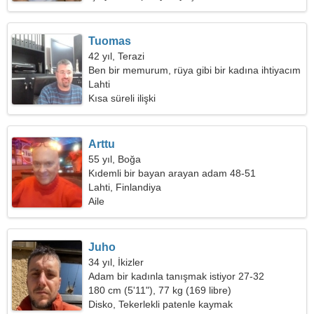
Tuomas
42 yıl, Terazi
Ben bir memurum, rüya gibi bir kadına ihtiyacım
var
Lahti
Kısa süreli ilişki
Arttu
55 yıl, Boğa
Kıdemli bir bayan arayan adam 48-51
Lahti, Finlandiya
Aile
Juho
34 yıl, İkizler
Adam bir kadınla tanışmak istiyor 27-32
180 cm (5'11"), 77 kg (169 libre)
Disko, Tekerlekli patenle kaymak