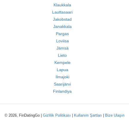
Klaukkala
Lauttasaari
Jakobstad
Janakkala
Pargas
Loviisa
Jämsä
Lieto
Kempele
Lapua
Ilmajoki
Saarijärvi
Finlandiya
© 2026, FinDatingGo |
Gizlilik Politikası
|
Kullanım Şartları
|
Bize Ulaşın